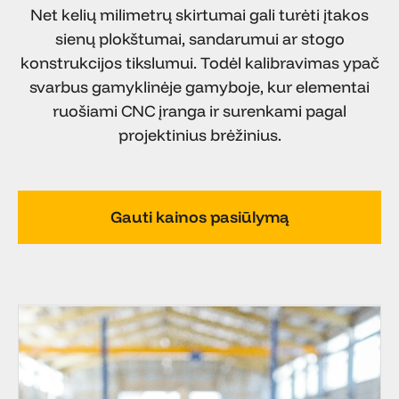
Net kelių milimetrų skirtumai gali turėti įtakos
sienų plokštumai, sandarumui ar stogo
konstrukcijos tikslumui. Todėl kalibravimas ypač
svarbus gamyklinėje gamyboje, kur elementai
ruošiami CNC įranga ir surenkami pagal
projektinius brėžinius.
Gauti kainos pasiūlymą