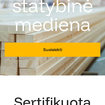
statybinė
mediena
Susisiekti
Sertifikuota