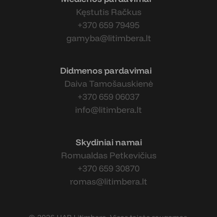
Kęstutis Račkus
+370 659 79495
gamyba@litimbera.lt
Didmenos pardavimai
Daiva Tamošauskienė
+370 659 06037
info@litimbera.lt
Skydiniai namai
Romualdas Petkevičius
+370 659 30870
romas@litimbera.lt