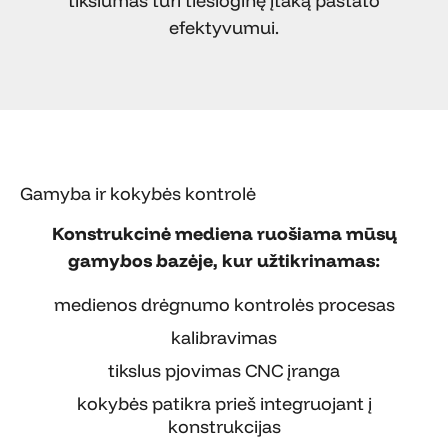
tikslumas turi tiesioginę įtaką pastato
efektyvumui.
Gamyba ir kokybės kontrolė
Konstrukcinė mediena ruošiama mūsų
gamybos bazėje, kur užtikrinamas:
medienos drėgnumo kontrolės procesas
kalibravimas
tikslus pjovimas CNC įranga
kokybės patikra prieš integruojant į
konstrukcijas